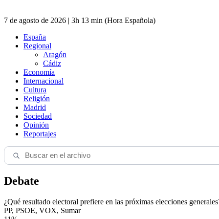
7 de agosto de 2026 | 3h 13 min (Hora Española)
España
Regional
Aragón
Cádiz
Economía
Internacional
Cultura
Religión
Madrid
Sociedad
Opinión
Reportajes
Debate
¿Qué resultado electoral prefiere en las próximas elecciones generales
PP, PSOE, VOX, Sumar