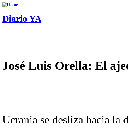
Diario YA
José Luis Orella: El aj
Ucrania se desliza hacia la 