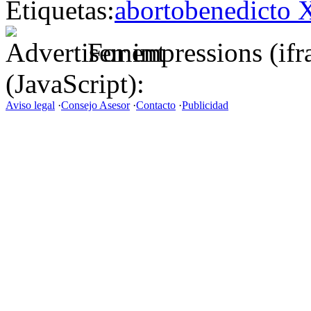
Etiquetas:
aborto
benedicto 
For impressions (if
(JavaScript):
Aviso legal
·
Consejo Asesor
·
Contacto
·
Publicidad