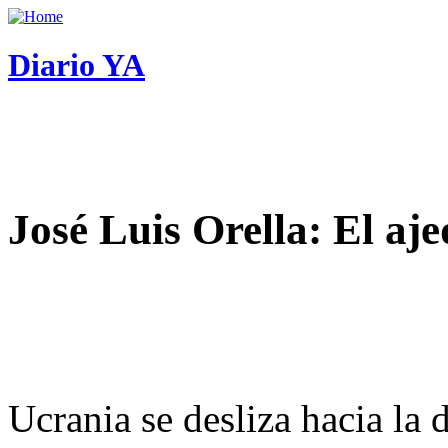
Diario YA
José Luis Orella: El aj
Ucrania se desliza hacia la 