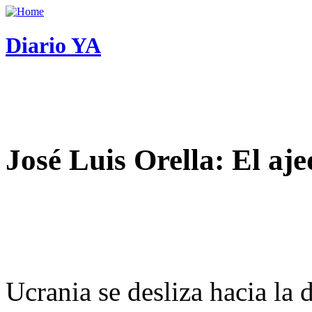
Diario YA
José Luis Orella: El aj
Ucrania se desliza hacia la 