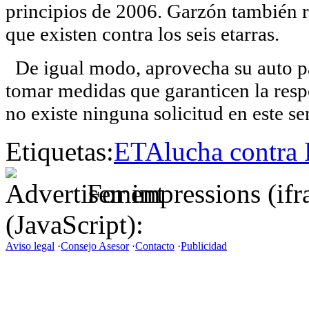
principios de 2006. Garzón también r
que existen contra los seis etarras.
De igual modo, aprovecha su auto p
tomar medidas que garanticen la resp
no existe ninguna solicitud en este se
Etiquetas:
ETA
lucha contra
For impressions (if
(JavaScript):
Aviso legal
·
Consejo Asesor
·
Contacto
·
Publicidad