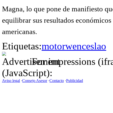
Magna, lo que pone de manifiesto que
equilibrar sus resultados económicos 
americanas.
Etiquetas:
motor
wenceslao
For impressions (if
(JavaScript):
Aviso legal
·
Consejo Asesor
·
Contacto
·
Publicidad