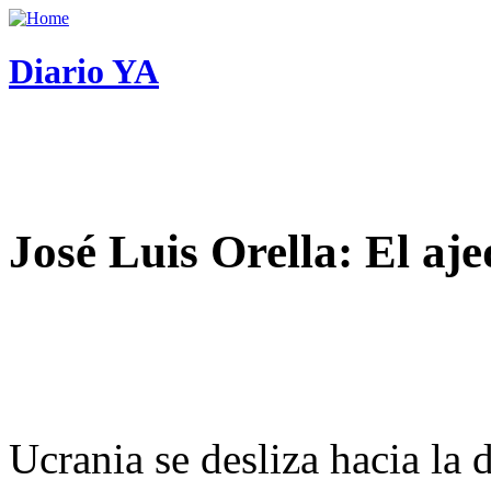
Diario YA
José Luis Orella: El aj
Ucrania se desliza hacia la 