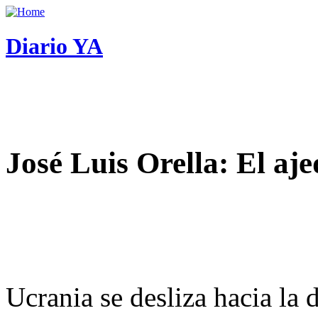
Diario YA
José Luis Orella: El aj
Ucrania se desliza hacia la 