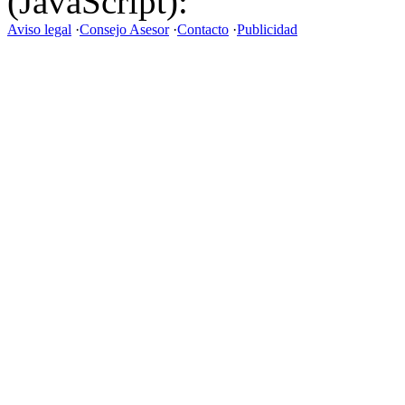
(JavaScript):
Aviso legal
·
Consejo Asesor
·
Contacto
·
Publicidad