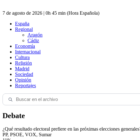
7 de agosto de 2026 | 0h 45 min (Hora Española)
España
Regional
Aragón
Cádiz
Economía
Internacional
Cultura
Religión
Madrid
Sociedad
Opinión
Reportajes
Debate
¿Qué resultado electoral prefiere en las próximas elecciones generales
PP, PSOE, VOX, Sumar