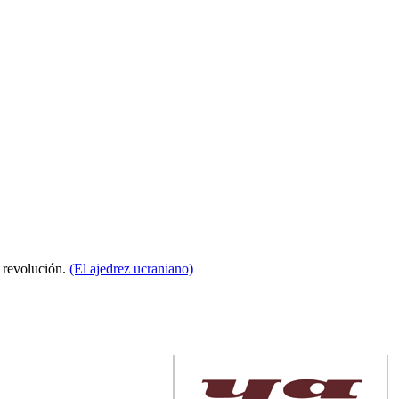
a revolución.
(El ajedrez ucraniano)