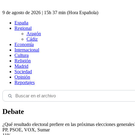
9 de agosto de 2026 | 15h 37 min (Hora Española)
España
Regional
Aragón
Cádiz
Economía
Internacional
Cultura
Religión
Madrid
Sociedad
Opinión
Reportajes
Debate
¿Qué resultado electoral prefiere en las próximas elecciones generales
PP, PSOE, VOX, Sumar