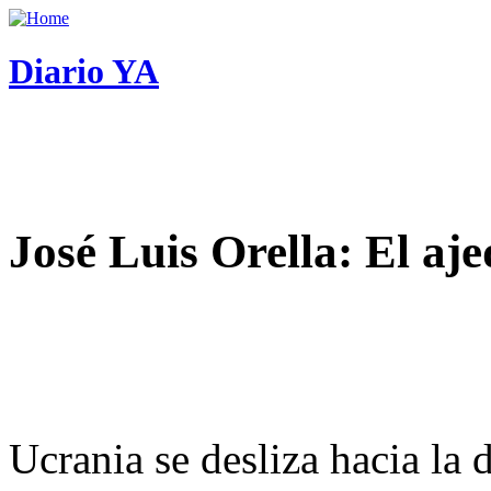
Diario YA
José Luis Orella: El aj
Ucrania se desliza hacia la 