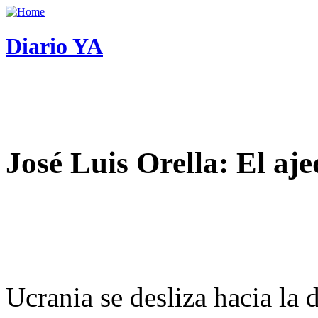
Diario YA
José Luis Orella: El aj
Ucrania se desliza hacia la 