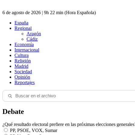
6 de agosto de 2026 | 9h 22 min (Hora Española)
España
Regional
Aragón
Cádiz
Economía
Internacional
Cultura
Religión
Madrid
Sociedad
Opinión
Reportajes
Debate
¿Qué resultado electoral prefiere en las próximas elecciones generales
PP, PSOE, VOX, Sumar