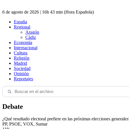
6 de agosto de 2026 | 16h 43 min (Hora Española)
España
Regional
Aragón
Cádiz
Economía
Internacional
Cultura
Religión
Madrid
Sociedad
Opinión
Reportajes
Debate
¿Qué resultado electoral prefiere en las próximas elecciones generales
PP, PSOE, VOX, Sumar