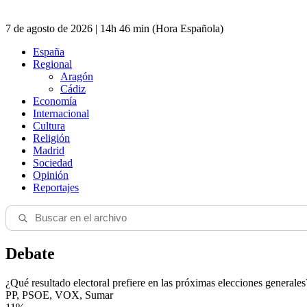
7 de agosto de 2026 | 14h 46 min (Hora Española)
España
Regional
Aragón
Cádiz
Economía
Internacional
Cultura
Religión
Madrid
Sociedad
Opinión
Reportajes
Debate
¿Qué resultado electoral prefiere en las próximas elecciones generales
PP, PSOE, VOX, Sumar