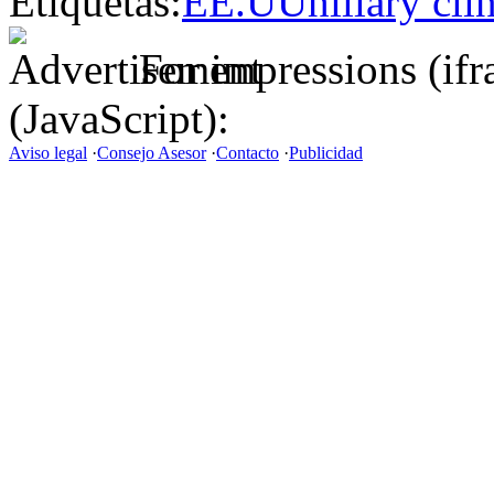
Etiquetas:
EE.UU
hillary cli
For impressions (if
(JavaScript):
Aviso legal
·
Consejo Asesor
·
Contacto
·
Publicidad