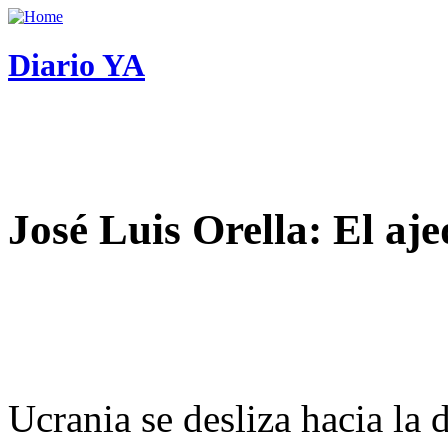
Diario YA
José Luis Orella: El aj
Ucrania se desliza hacia la 