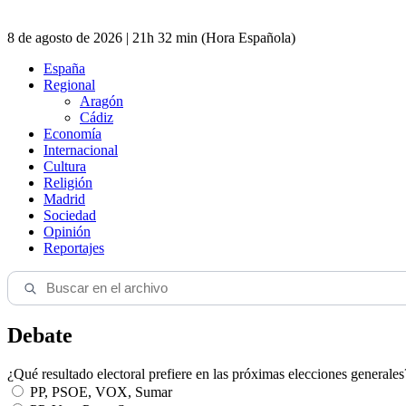
8 de agosto de 2026 | 21h 32 min (Hora Española)
España
Regional
Aragón
Cádiz
Economía
Internacional
Cultura
Religión
Madrid
Sociedad
Opinión
Reportajes
Debate
¿Qué resultado electoral prefiere en las próximas elecciones generales
PP, PSOE, VOX, Sumar