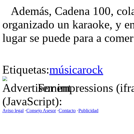
Además, Cadena 100, colab
organizado un karaoke, y en 
lugar se puede para a comer
Etiquetas:
música
rock
For impressions (if
(JavaScript):
Aviso legal
·
Consejo Asesor
·
Contacto
·
Publicidad