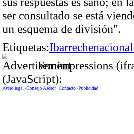
sus respuestas es sano; en l
ser consultado se está vien
un esquema de división".
Etiquetas:
Ibarreche
naciona
For impressions (if
(JavaScript):
Aviso legal
·
Consejo Asesor
·
Contacto
·
Publicidad