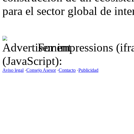
para el sector global de inte
For impressions (if
(JavaScript):
Aviso legal
·
Consejo Asesor
·
Contacto
·
Publicidad