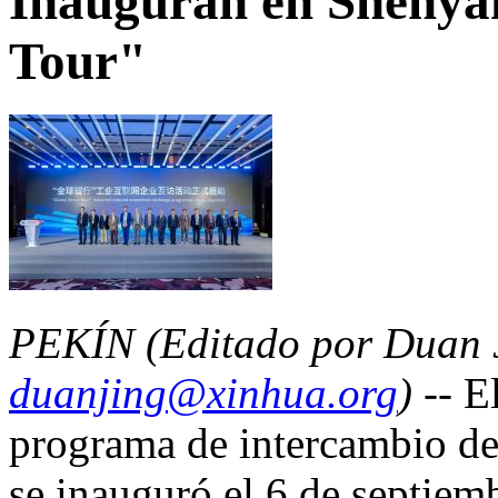
Inauguran en Shenya
Tour"
PEKÍN (Editado por Duan J
duanjing@xinhua.org
) --
E
programa de intercambio de 
se inauguró el 6 de septiem