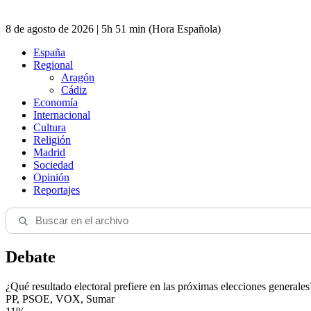
8 de agosto de 2026 | 5h 51 min (Hora Española)
España
Regional
Aragón
Cádiz
Economía
Internacional
Cultura
Religión
Madrid
Sociedad
Opinión
Reportajes
Debate
¿Qué resultado electoral prefiere en las próximas elecciones generales
PP, PSOE, VOX, Sumar