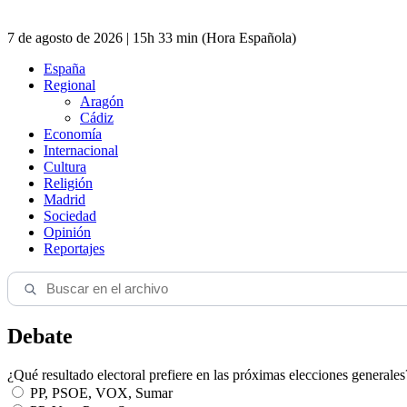
7 de agosto de 2026 | 15h 33 min (Hora Española)
España
Regional
Aragón
Cádiz
Economía
Internacional
Cultura
Religión
Madrid
Sociedad
Opinión
Reportajes
Debate
¿Qué resultado electoral prefiere en las próximas elecciones generales
PP, PSOE, VOX, Sumar