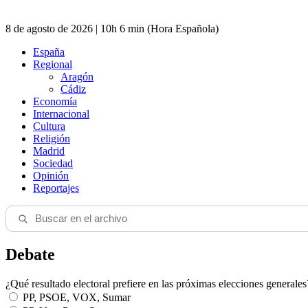
8 de agosto de 2026 | 10h 6 min (Hora Española)
España
Regional
Aragón
Cádiz
Economía
Internacional
Cultura
Religión
Madrid
Sociedad
Opinión
Reportajes
Debate
¿Qué resultado electoral prefiere en las próximas elecciones generales
PP, PSOE, VOX, Sumar