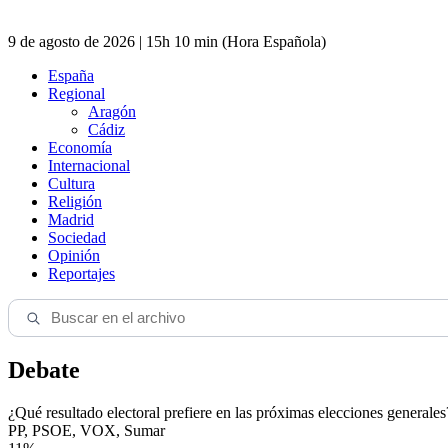
9 de agosto de 2026 | 15h 10 min (Hora Española)
España
Regional
Aragón
Cádiz
Economía
Internacional
Cultura
Religión
Madrid
Sociedad
Opinión
Reportajes
Debate
¿Qué resultado electoral prefiere en las próximas elecciones generales
PP, PSOE, VOX, Sumar