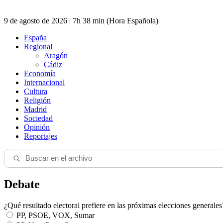
9 de agosto de 2026 | 7h 38 min (Hora Española)
España
Regional
Aragón
Cádiz
Economía
Internacional
Cultura
Religión
Madrid
Sociedad
Opinión
Reportajes
Debate
¿Qué resultado electoral prefiere en las próximas elecciones generales
PP, PSOE, VOX, Sumar