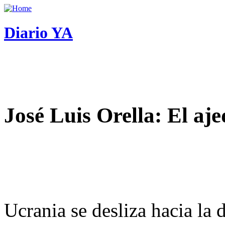
Diario YA
José Luis Orella: El aj
Ucrania se desliza hacia la 