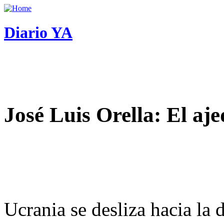
Diario YA
José Luis Orella: El aj
Ucrania se desliza hacia la 