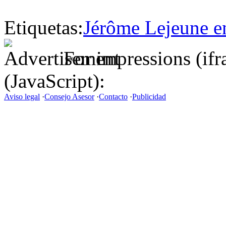
Etiquetas:
Jérôme Lejeune en
For impressions (if
(JavaScript):
Aviso legal
·
Consejo Asesor
·
Contacto
·
Publicidad