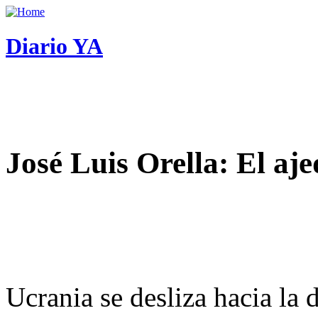
Diario YA
José Luis Orella: El aj
Ucrania se desliza hacia la 