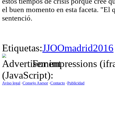
estos tiempos de crisis porque cree q
el buen momento en esta faceta. "El q
sentenció.
Etiquetas:
JJOO
madrid2016
For impressions (if
(JavaScript):
Aviso legal
·
Consejo Asesor
·
Contacto
·
Publicidad