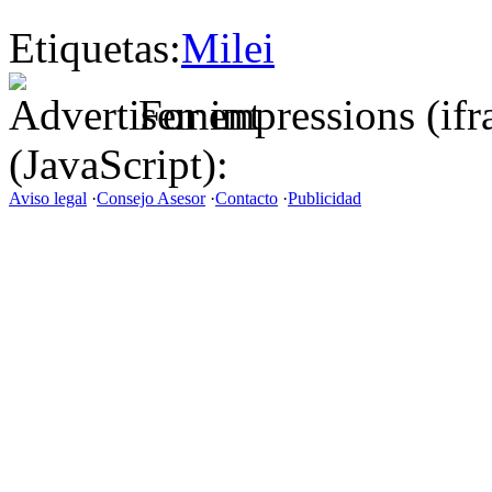
Etiquetas:
Milei
For impressions (if
(JavaScript):
Aviso legal
·
Consejo Asesor
·
Contacto
·
Publicidad