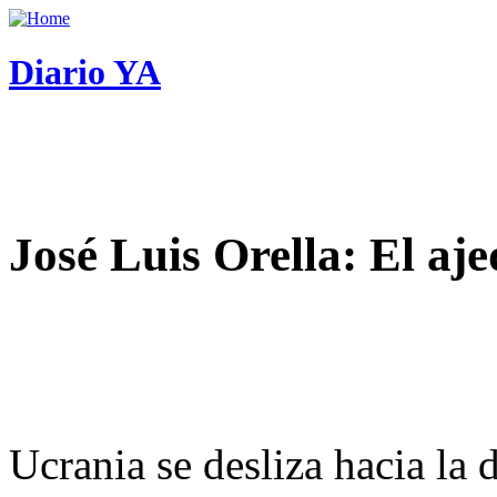
Diario YA
José Luis Orella: El aj
Ucrania se desliza hacia la 