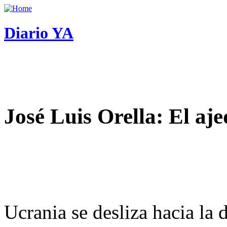
Diario YA
José Luis Orella: El aj
Ucrania se desliza hacia la 