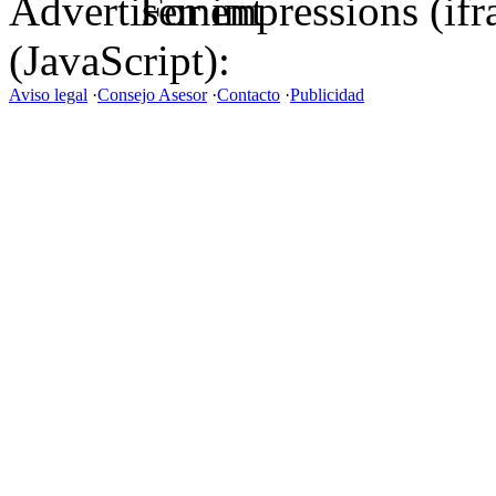
For impressions (if
(JavaScript):
Aviso legal
·
Consejo Asesor
·
Contacto
·
Publicidad