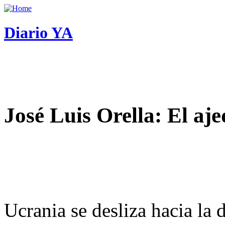
Diario YA
José Luis Orella: El aj
Ucrania se desliza hacia la 