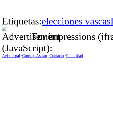
Etiquetas:
elecciones vascas
For impressions (if
(JavaScript):
Aviso legal
·
Consejo Asesor
·
Contacto
·
Publicidad