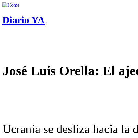
Diario YA
José Luis Orella: El aj
Ucrania se desliza hacia la 