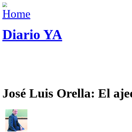
Diario YA
José Luis Orella: El aj