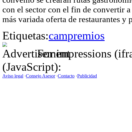
con el sector con el fin de convertir 
más variada oferta de restaurantes y 
Etiquetas:
cam
premios
For impressions (if
(JavaScript):
Aviso legal
·
Consejo Asesor
·
Contacto
·
Publicidad