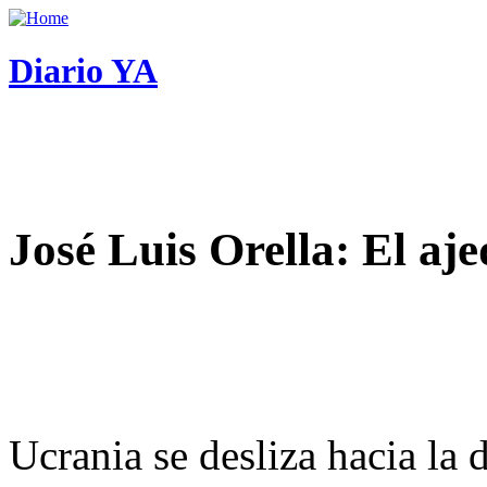
Diario YA
José Luis Orella: El aj
Ucrania se desliza hacia la 