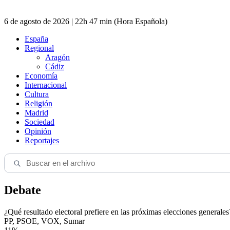
6 de agosto de 2026 | 22h 47 min (Hora Española)
España
Regional
Aragón
Cádiz
Economía
Internacional
Cultura
Religión
Madrid
Sociedad
Opinión
Reportajes
Debate
¿Qué resultado electoral prefiere en las próximas elecciones generales
PP, PSOE, VOX, Sumar