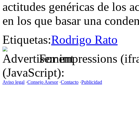
actitudes genéricas de los a
en los que basar una conden
Etiquetas:
Rodrigo Rato
For impressions (if
(JavaScript):
Aviso legal
·
Consejo Asesor
·
Contacto
·
Publicidad