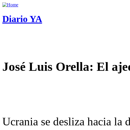
Diario YA
José Luis Orella: El aj
Ucrania se desliza hacia la 