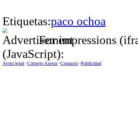
Etiquetas:
paco ochoa
For impressions (if
(JavaScript):
Aviso legal
·
Consejo Asesor
·
Contacto
·
Publicidad