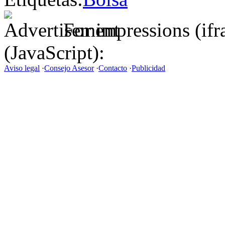
For impressions (if
(JavaScript):
Aviso legal
·
Consejo Asesor
·
Contacto
·
Publicidad