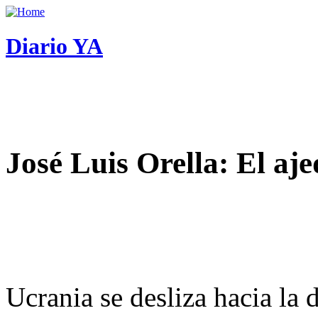
Diario YA
José Luis Orella: El aj
Ucrania se desliza hacia la 