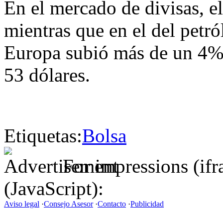
En el mercado de divisas, e
mientras que en el del petró
Europa subió más de un 4% 
53 dólares.
Etiquetas:
Bolsa
For impressions (if
(JavaScript):
Aviso legal
·
Consejo Asesor
·
Contacto
·
Publicidad