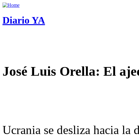
Diario YA
José Luis Orella: El aj
Ucrania se desliza hacia la 