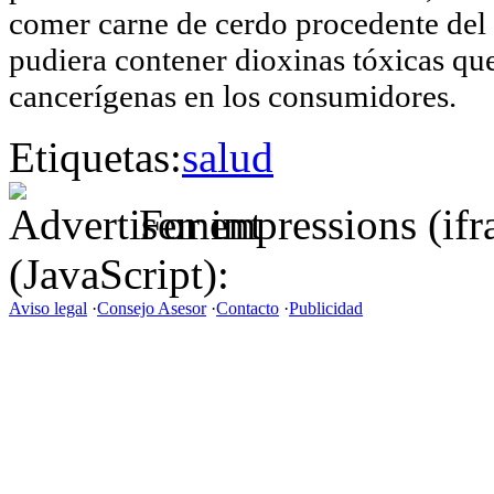
comer carne de cerdo procedente del n
pudiera contener dioxinas tóxicas q
cancerígenas en los consumidores.
Etiquetas:
salud
For impressions (if
(JavaScript):
Aviso legal
·
Consejo Asesor
·
Contacto
·
Publicidad