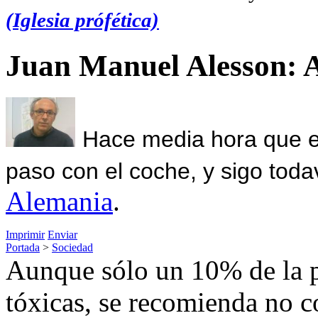
(Iglesia prófética)
Juan Manuel Alesson: 
Hace media hora que el
paso con el coche, y sigo toda
Alemania
.
Imprimir
Enviar
Portada
>
Sociedad
Aunque sólo un 10% de la p
tóxicas, se recomienda no c