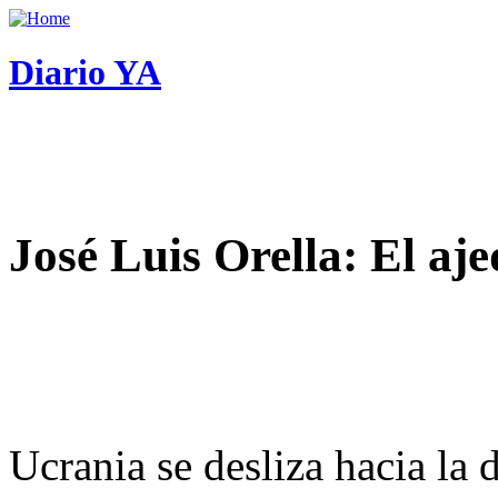
Diario YA
José Luis Orella: El aj
Ucrania se desliza hacia la 