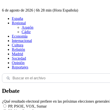
6 de agosto de 2026 | 6h 28 min (Hora Española)
España
Regional
Aragón
Cádiz
Economía
Internacional
Cultura
Religión
Madrid
Sociedad
Opinión
Reportajes
Debate
¿Qué resultado electoral prefiere en las próximas elecciones generales
PP, PSOE, VOX, Sumar