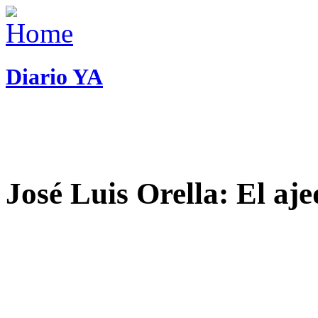
Diario YA
José Luis Orella: El aj