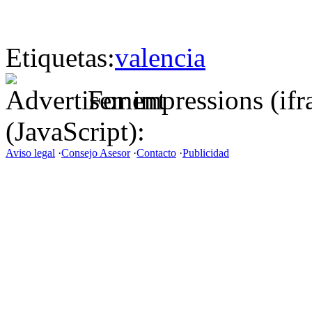
Etiquetas:
valencia
For impressions (if
(JavaScript):
Aviso legal
·
Consejo Asesor
·
Contacto
·
Publicidad