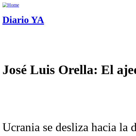
Diario YA
José Luis Orella: El aj
Ucrania se desliza hacia la 