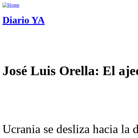
Diario YA
José Luis Orella: El aj
Ucrania se desliza hacia la 