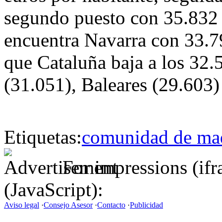
segundo puesto con 35.832 e
encuentra Navarra con 33.79
que Cataluña baja a los 32.
(31.051), Baleares (29.603)
Etiquetas:
comunidad de ma
For impressions (if
(JavaScript):
Aviso legal
·
Consejo Asesor
·
Contacto
·
Publicidad