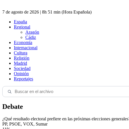
7 de agosto de 2026 | 8h 51 min (Hora Española)
España
Regional
Aragón
Cádiz
Economía
Internacional
Cultura
Religión
Madrid
Sociedad
Opinión
Reportajes
Debate
¿Qué resultado electoral prefiere en las próximas elecciones generales
PP, PSOE, VOX, Sumar