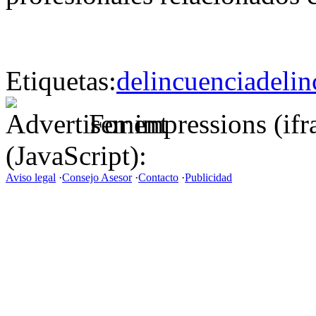
Etiquetas:
delincuencia
delin
For impressions (if
(JavaScript):
Aviso legal
·
Consejo Asesor
·
Contacto
·
Publicidad