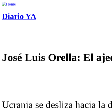
Diario YA
José Luis Orella: El aj
Ucrania se desliza hacia la 