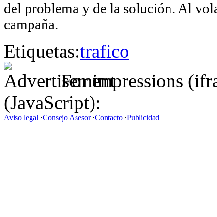
del problema y de la solución. Al vola
campaña.
Etiquetas:
trafico
For impressions (if
(JavaScript):
Aviso legal
·
Consejo Asesor
·
Contacto
·
Publicidad