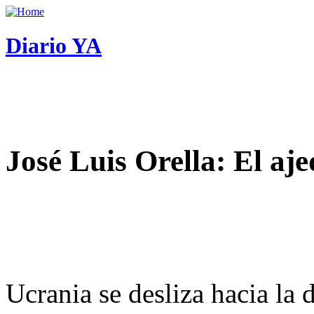
Diario YA
José Luis Orella: El aj
Ucrania se desliza hacia la 