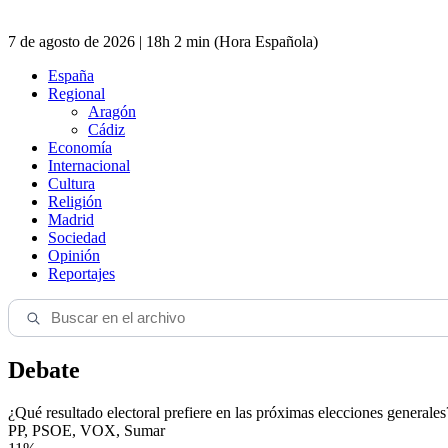
7 de agosto de 2026 | 18h 2 min (Hora Española)
España
Regional
Aragón
Cádiz
Economía
Internacional
Cultura
Religión
Madrid
Sociedad
Opinión
Reportajes
Debate
¿Qué resultado electoral prefiere en las próximas elecciones generales
PP, PSOE, VOX, Sumar