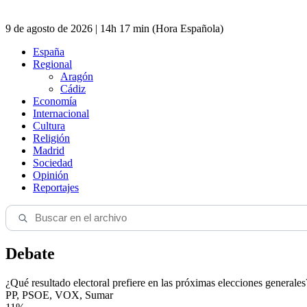
9 de agosto de 2026 | 14h 17 min (Hora Española)
España
Regional
Aragón
Cádiz
Economía
Internacional
Cultura
Religión
Madrid
Sociedad
Opinión
Reportajes
Debate
¿Qué resultado electoral prefiere en las próximas elecciones generales
PP, PSOE, VOX, Sumar