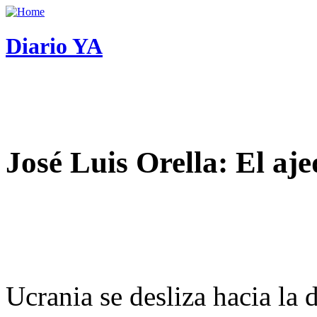
Diario YA
José Luis Orella: El aj
Ucrania se desliza hacia la 