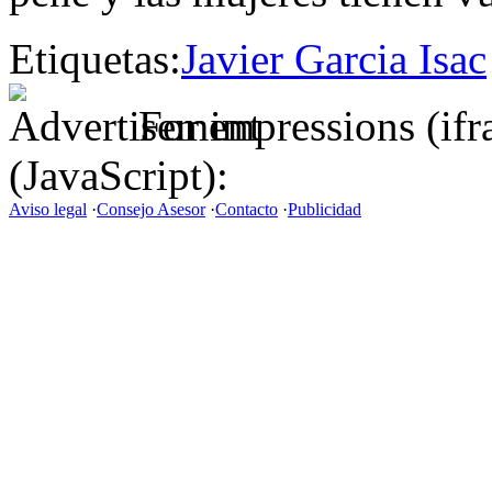
Etiquetas:
Javier Garcia Isac
For impressions (if
(JavaScript):
Aviso legal
·
Consejo Asesor
·
Contacto
·
Publicidad