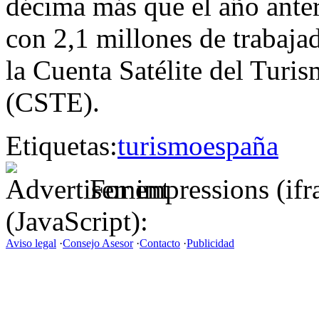
décima más que el año anter
con 2,1 millones de trabajad
la Cuenta Satélite del Tur
(CSTE).
Etiquetas:
turismo
españa
For impressions (if
(JavaScript):
Aviso legal
·
Consejo Asesor
·
Contacto
·
Publicidad