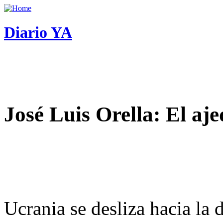
Diario YA
José Luis Orella: El aj
Ucrania se desliza hacia la 